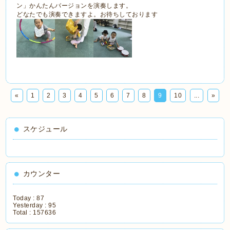
ン」かんたんバージョンを演奏します。
どなたでも演奏できますよ。お待ちしております
«
1
2
3
4
5
6
7
8
9
10
...
»
スケジュール
カウンター
Today :
87
Yesterday :
95
Total :
157636