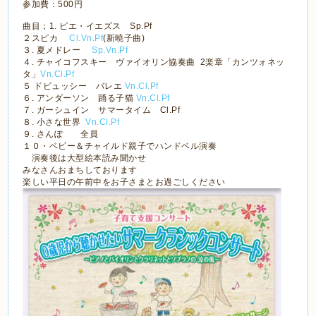
参加費：500円
曲目；
1. ピエ・イエズス Sp.Pf
２スピカ
Cl.Vn.Pf
(
新曉子曲
)
３.
夏メドレー
Sp.Vn.Pf
４.
チャイコフスキー ヴァイオリン協奏曲
2
楽章「カンツォネッ
タ」
Vn.Cl.Pf
５
ドビュッシー バレエ
Vn.Cl.Pf
６.
アンダーソン 踊る子猫
Vn.Cl.Pf
７.
ガーシュイン サマータイム
Cl.Pf
８.
小さな世界
Vn.Cl.Pf
９.
さんぽ 全員
１０・ベビー＆チャイルド親子でハンドベル演奏
演奏後は大型絵本読み聞かせ
みなさんおまちしております
楽しい平日の午前中をお子さまとお過ごしください