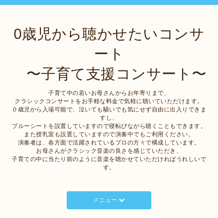
0歳児から聴かせたいコンサ
ート
〜子育て支援コンサート〜
子育て中の若いお母さんからお年寄りまで、
クラシックコンサートをお手軽な料金で気軽に聴いていただけます。
０歳児から入場可能で、泣いても騒いでも気にせず自由に出入りできま
すし、
ブルーシートを設置していますので寝転びながら聴くこともできます。
また授乳室も設置していますので演奏中でもご利用ください。
演奏者は、各方面で活躍されているプロの方々で構成しています。
お母さんがクラシック音楽の良さを感じていただき、
子育ての中に当たり前のように音楽を聴かせていただければうれしいで
す。
メニュー