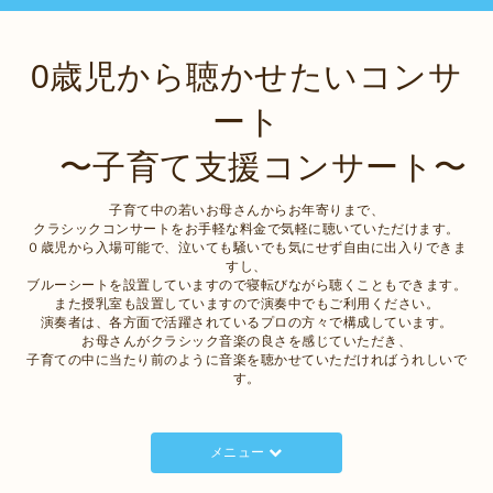
0歳児から聴かせたいコンサ
ート
〜子育て支援コンサート〜
子育て中の若いお母さんからお年寄りまで、
クラシックコンサートをお手軽な料金で気軽に聴いていただけます。
０歳児から入場可能で、泣いても騒いでも気にせず自由に出入りできま
すし、
ブルーシートを設置していますので寝転びながら聴くこともできます。
また授乳室も設置していますので演奏中でもご利用ください。
演奏者は、各方面で活躍されているプロの方々で構成しています。
お母さんがクラシック音楽の良さを感じていただき、
子育ての中に当たり前のように音楽を聴かせていただければうれしいで
す。
メニュー