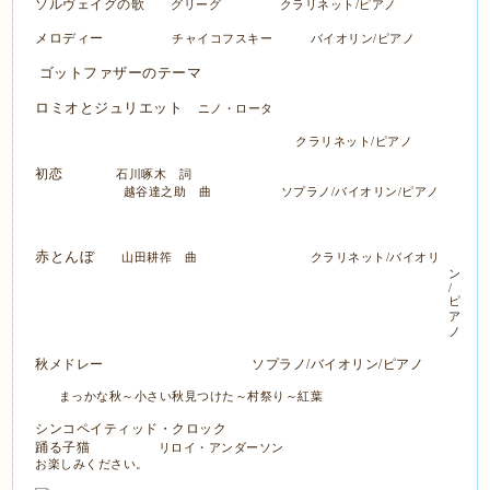
ソルヴェイグの歌
グリーグ
クラリネット
/
ピアノ
メロディー
チャイコフスキー バイオリン
/
ピアノ
ゴットファザーのテーマ
ロミオとジュリエット
ニノ・ロータ
クラリネット
/
ピアノ
初恋
石川啄木 詞
越谷達之助 曲
ソプラノ
/
バイオリン
/
ピアノ
赤とんぼ
山田耕筰 曲 クラリネット
/
バイオリ
ン
/
ピ
ア
ノ
秋メドレー
ソプラノ
/
バイオリン
/
ピアノ
まっかな秋～小さい秋見つけた～村祭り～紅葉
シンコペイティッド・クロック
踊る子猫
リロイ・アンダーソン
お楽しみください。