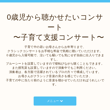
0歳児から聴かせたいコンサ
ート
〜子育て支援コンサート〜
子育て中の若いお母さんからお年寄りまで、
クラシックコンサートをお手軽な料金で気軽に聴いていただけます。
０歳児から入場可能で、泣いても騒いでも気にせず自由に出入りできま
すし、
ブルーシートを設置していますので寝転びながら聴くこともできます。
また授乳室も設置していますので演奏中でもご利用ください。
演奏者は、各方面で活躍されているプロの方々で構成しています。
お母さんがクラシック音楽の良さを感じていただき、
子育ての中に当たり前のように音楽を聴かせていただければうれしいで
す。
メニュー